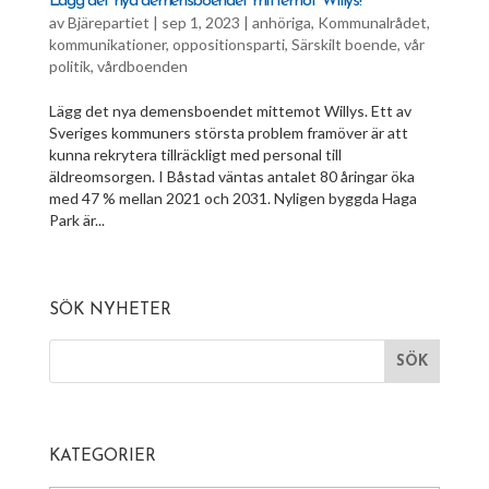
Lägg det nya demensboendet mittemot Willys!
av
Bjärepartiet
|
sep 1, 2023
|
anhöriga
,
Kommunalrådet
,
kommunikationer
,
oppositionsparti
,
Särskilt boende
,
vår
politik
,
vårdboenden
Lägg det nya demensboendet mittemot Willys. Ett av
Sveriges kommuners största problem framöver är att
kunna rekrytera tillräckligt med personal till
äldreomsorgen. I Båstad väntas antalet 80 åringar öka
med 47 % mellan 2021 och 2031. Nyligen byggda Haga
Park är...
SÖK NYHETER
KATEGORIER
Kategorier