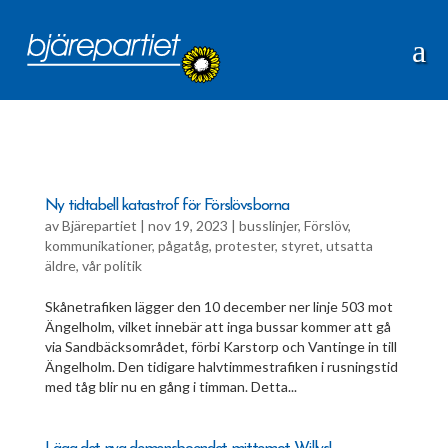
Ny tidtabell katastrof för Förslövsborna
av
Bjärepartiet
|
nov 19, 2023
|
busslinjer
,
Förslöv
,
kommunikationer
,
pågatåg
,
protester
,
styret
,
utsatta
äldre
,
vår politik
Skånetrafiken lägger den 10 december ner linje 503 mot
Ängelholm, vilket innebär att inga bussar kommer att gå
via Sandbäcksområdet, förbi Karstorp och Vantinge in till
Ängelholm. Den tidigare halvtimmestrafiken i rusningstid
med tåg blir nu en gång i timman. Detta...