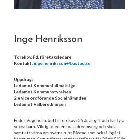
Inge Henriksson
Torekov, Fd. företagsledare
Kontakt:
inge.henriksson@bastad.se
Uppdrag:
Ledamot Kommunfullmäktige
Ledamot Kommunstyrelsen
2:e vice ordförande Socialnämnden
Ledamot Valberedningen
Född i Vegeholm, bott i Torekov i 35 år, är gift och har fyra
vuxna barn. Viktigt med en bra äldreomsorg och skola,
samt att värna om byarna runt Båstad som också ingår i
kommunen. Som tidigare ungdomstränare för Rögle BK är