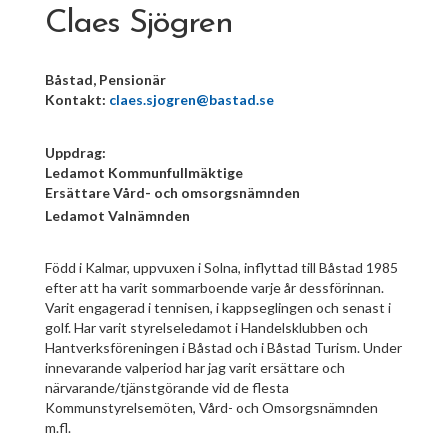
Claes Sjögren
Båstad, Pensionär
Kontakt:
claes.sjogren@bastad.se
Uppdrag:
Ledamot Kommunfullmäktige
Ersättare Vård- och omsorgsnämnden
Ledamot Valnämnden
Född i Kalmar, uppvuxen i Solna, inflyttad till Båstad 1985
efter att ha varit sommarboende varje år dessförinnan.
Varit engagerad i tennisen, i kappseglingen och senast i
golf. Har varit styrelseledamot i Handelsklubben och
Hantverksföreningen i Båstad och i Båstad Turism. Under
innevarande valperiod har jag varit ersättare och
närvarande/tjänstgörande vid de flesta
Kommunstyrelsemöten, Vård- och Omsorgsnämnden
m.fl.