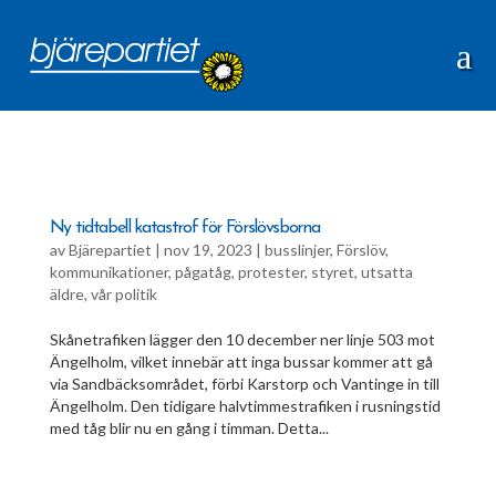
Ny tidtabell katastrof för Förslövsborna
av
Bjärepartiet
|
nov 19, 2023
|
busslinjer
,
Förslöv
,
kommunikationer
,
pågatåg
,
protester
,
styret
,
utsatta
äldre
,
vår politik
Skånetrafiken lägger den 10 december ner linje 503 mot
Ängelholm, vilket innebär att inga bussar kommer att gå
via Sandbäcksområdet, förbi Karstorp och Vantinge in till
Ängelholm. Den tidigare halvtimmestrafiken i rusningstid
med tåg blir nu en gång i timman. Detta...