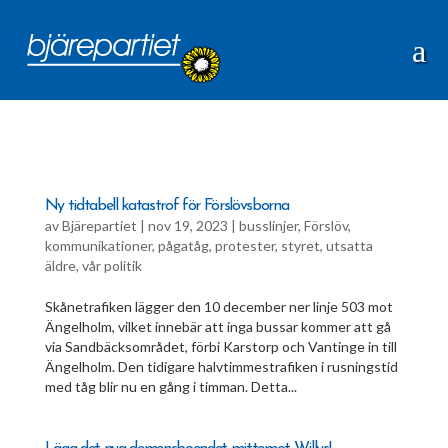
Ny tidtabell katastrof för Förslövsborna
av
Bjärepartiet
|
nov 19, 2023
|
busslinjer
,
Förslöv
,
kommunikationer
,
pågatåg
,
protester
,
styret
,
utsatta
äldre
,
vår politik
Skånetrafiken lägger den 10 december ner linje 503 mot
Ängelholm, vilket innebär att inga bussar kommer att gå
via Sandbäcksområdet, förbi Karstorp och Vantinge in till
Ängelholm. Den tidigare halvtimmestrafiken i rusningstid
med tåg blir nu en gång i timman. Detta...