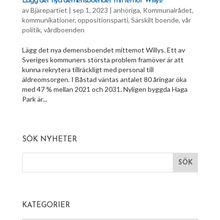
Lägg det nya demensboendet mittemot Willys!
av
Bjärepartiet
|
sep 1, 2023
|
anhöriga
,
Kommunalrådet
,
kommunikationer
,
oppositionsparti
,
Särskilt boende
,
vår
politik
,
vårdboenden
Lägg det nya demensboendet mittemot Willys. Ett av
Sveriges kommuners största problem framöver är att
kunna rekrytera tillräckligt med personal till
äldreomsorgen. I Båstad väntas antalet 80 åringar öka
med 47 % mellan 2021 och 2031. Nyligen byggda Haga
Park är...
SÖK NYHETER
KATEGORIER
Kategorier