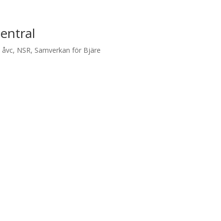
entral
 åvc
,
NSR
,
Samverkan för Bjäre