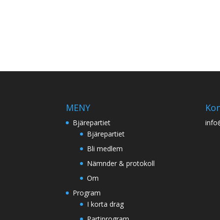
MENY
Kon
Bjärepartiet
info
Bjärepartiet
Bli medlem
Nämnder & protokoll
Om
Program
I korta drag
Partiprogram