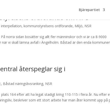
Bjärepartiet
nstyrelsens ordförande om ÅVC
,
interpellation
,
kommunstyrelsens ordförande
,
Miljö
,
NSR
å norra sidan bosätter sig allt fler männinskor och vi är ca 8-9000
 när vi skall lämna avfall i Ängelholm. Båstad är den enda kommune
ntral återspeglar sig i
c
,
Båstad näringslivsranking
,
NSR
l plats 164 efter att ha legat stadigt kring 110-115 i flera år. Nu efter e
ingsliv, beskriver som ett stort arbete har man åter kommit upp på p