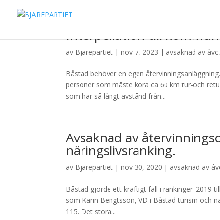
Interpellation till kommu
av
Bjärepartiet
|
nov 7, 2023
|
avsaknad av åvc
Båstad behöver en egen återvinningsanläggning. P
personer som måste köra ca 60 km tur-och retur
som har så långt avstånd från...
Avsaknad av återvinningsce
näringslivsranking.
av
Bjärepartiet
|
nov 30, 2020
|
avsaknad av åv
Båstad gjorde ett kraftigt fall i rankingen 2019 til
som Karin Bengtsson, VD i Båstad turism och när
115. Det stora...