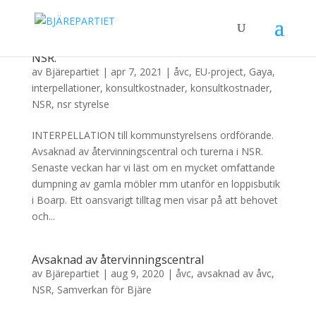
Avsaknad av återvinningscentral och turerna i
NSR.
av
Bjärepartiet
|
apr 7, 2021
|
åvc
,
EU-project
,
Gaya
,
interpellationer
,
konsultkostnader
,
konsultkostnader
,
NSR
,
nsr styrelse
INTERPELLATION till kommunstyrelsens ordförande.
Avsaknad av återvinningscentral och turerna i NSR.
Senaste veckan har vi läst om en mycket omfattande
dumpning av gamla möbler mm utanför en loppisbutik
i Boarp. Ett oansvarigt tilltag men visar på att behovet
och...
Avsaknad av återvinningscentral
av
Bjärepartiet
|
aug 9, 2020
|
åvc
,
avsaknad av åvc
,
NSR
,
Samverkan för Bjäre