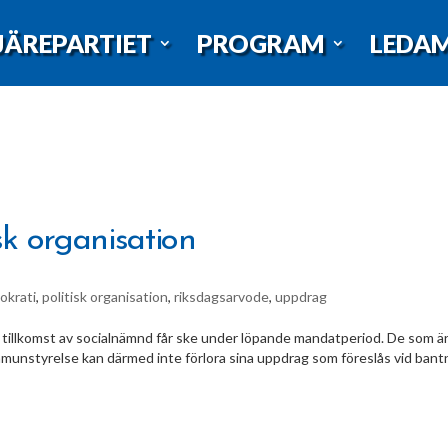
JÄREPARTIET
PROGRAM
LEDA
sk organisation
okrati
,
politisk organisation
,
riksdagsarvode
,
uppdrag
n tillkomst av socialnämnd får ske under löpande mandatperiod. De som ä
mmunstyrelse kan därmed inte förlora sina uppdrag som föreslås vid bant