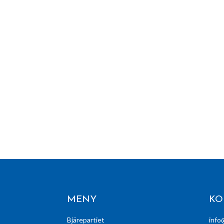
MENY
KO
Bjärepartiet
info