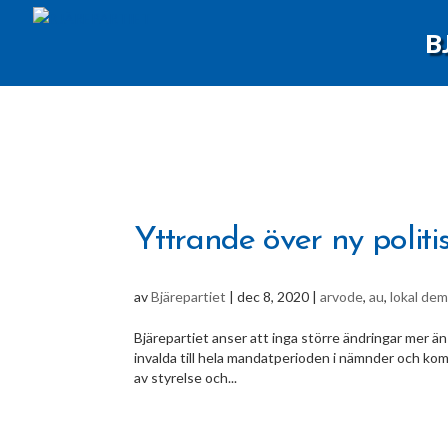
B
Yttrande över ny politi
av
Bjärepartiet
|
dec 8, 2020
|
arvode
,
au
,
lokal dem
Bjärepartiet anser att inga större ändringar mer ä
invalda till hela mandatperioden i nämnder och ko
av styrelse och...