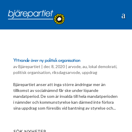
Yttrande över ny politisk organisation
av
Bjärepartiet
|
dec 8, 2020
|
arvode
,
au
,
lokal demokrati
,
politisk organisation
,
riksdagsarvode
,
uppdrag
Bjärepartiet anser att inga större ändringar mer än
tillkomst av socialnämnd får ske under löpande
mandatperiod. De som är invalda till hela mandatperioden
i nämnder och kommunstyrelse kan därmed inte förlora
sina uppdrag som föreslås vid bantning av styrelse och...