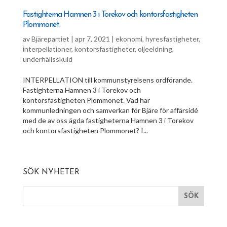
F a s t i g h t e r n a H a m n e n 3 i T o r e k o v o c h k o n t o r s f a s t i g h e t e n
P l o m m o n e t .
av
Bjärepartiet
|
apr 7, 2021
|
ekonomi
,
hyresfastigheter
,
interpellationer
,
kontorsfastigheter
,
oljeeldning
,
underhållsskuld
INTERPELLATION till kommunstyrelsens ordförande.
Fastighterna Hamnen 3 i Torekov och
kontorsfastigheten Plommonet. Vad har
kommunledningen och samverkan för Bjäre för affärsidé
med de av oss ägda fastigheterna Hamnen 3 i Torekov
och kontorsfastigheten Plommonet? I...
SÖK NYHETER