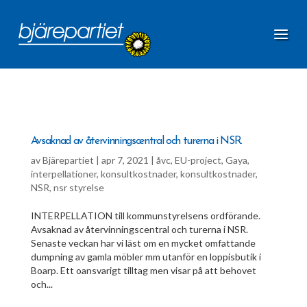
Avsaknad av återvinningscentral och turerna i NSR.
av
Bjärepartiet
|
apr 7, 2021
|
åvc
,
EU-project
,
Gaya
,
interpellationer
,
konsultkostnader
,
konsultkostnader
,
NSR
,
nsr styrelse
INTERPELLATION till kommunstyrelsens ordförande.
Avsaknad av återvinningscentral och turerna i NSR.
Senaste veckan har vi läst om en mycket omfattande
dumpning av gamla möbler mm utanför en loppisbutik i
Boarp. Ett oansvarigt tilltag men visar på att behovet
och...