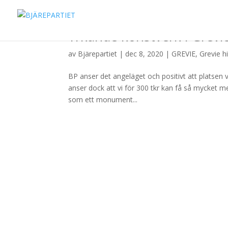
Yrkande konstverk i Grevi
av
Bjärepartiet
|
dec 8, 2020
|
GREVIE
,
Grevie h
BP anser det angeläget och positivt att platsen v
anser dock att vi för 300 tkr kan få så mycket m
som ett monument...