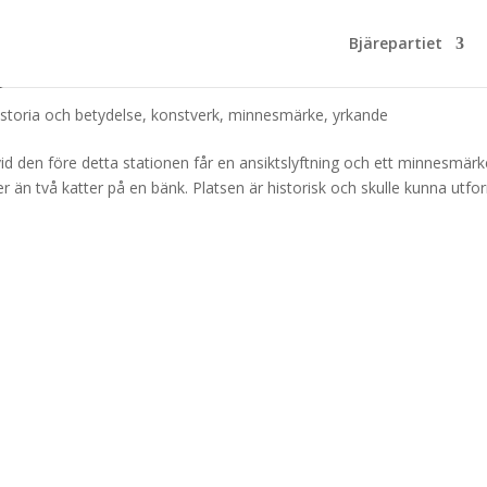
Bjärepartiet
e
istoria och betydelse
,
konstverk
,
minnesmärke
,
yrkande
id den före detta stationen får en ansiktslyftning och ett minnesmärke
er än två katter på en bänk. Platsen är historisk och skulle kunna utf