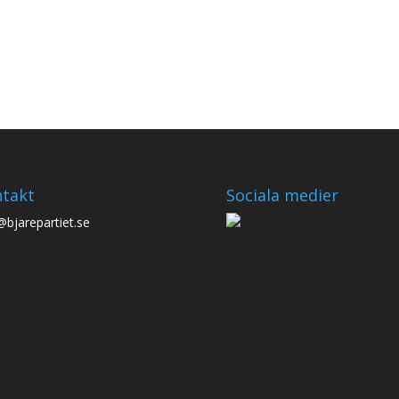
takt
Sociala medier
@bjarepartiet.se