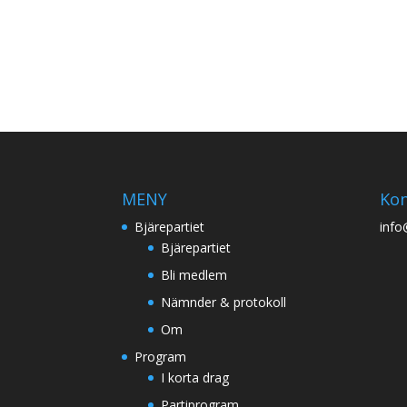
MENY
Kon
Bjärepartiet
info
Bjärepartiet
Bli medlem
Nämnder & protokoll
Om
Program
I korta drag
Partiprogram