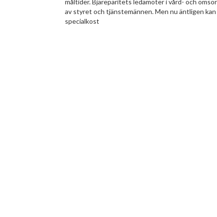
måltider. Bjäreparitets ledamöter i vård- och omsor
av styret och tjänstemännen. Men nu äntligen kan v
specialkost