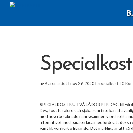
B
Specialkost
av
Bjärepartiet
|
nov 29, 2020
|
specialkost
|
0 Ko
SPECIALKOST NU TVÅ LÅDOR PER DAG till vårdtagar
Dvs, kost för äldre och sjuka som inte kan äta vanli
med noga beräknade näringsämnen gjord i olika mju
alternativet med bara en låda medförde att dessa vår
varit fil, yoghurt o liknande. Det märkliga är att vå