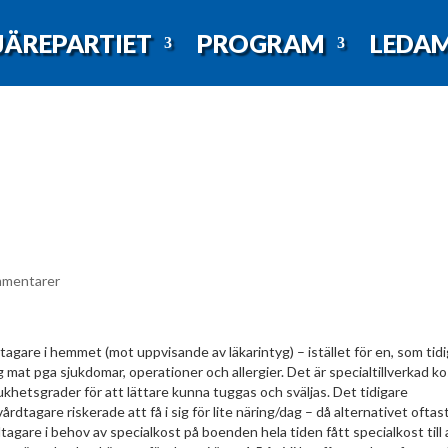
JÄREPARTIET
PROGRAM
LEDA
mmentarer
e i hemmet (mot uppvisande av läkarintyg) – istället för en, som tidi
g mat pga sjukdomar, operationer och allergier. Det är specialtillverkad k
khetsgrader för att lättare kunna tuggas och sväljas. Det tidigare
dtagare riskerade att få i sig för lite näring/dag – då alternativet oftas
rdtagare i behov av specialkost på boenden hela tiden fått specialkost till a