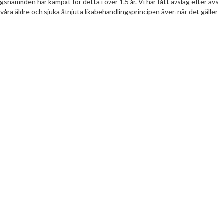
gsnämnden har kämpat för detta i över 1.5 år. Vi har fått avslag efter avs
åra äldre och sjuka åtnjuta likabehandlingsprincipen även när det gäller