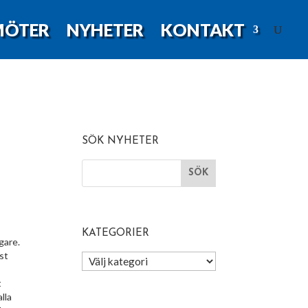
MÖTER
NYHETER
KONTAKT
SÖK NYHETER
KATEGORIER
gare.
Kategorier
ost
t
lla