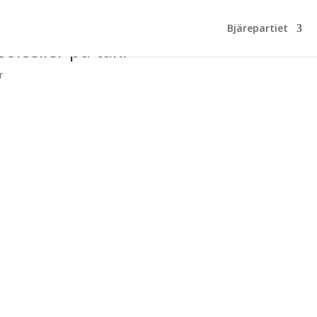
Bjärepartiet
olceller på tak.
r