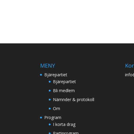
MENY
Kon
Bjärepartiet
info
Bjärepartiet
Bli medlem
Nämnder & protokoll
Om
Program
I korta drag
Partiprogram