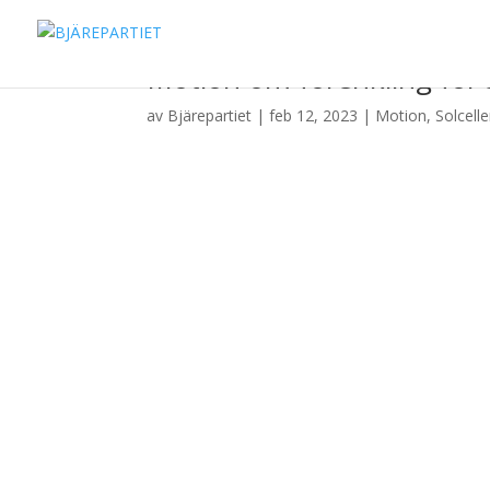
Motion om förenkling för s
av
Bjärepartiet
|
feb 12, 2023
|
Motion
,
Solcelle