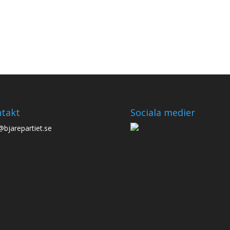
takt
Sociala medier
@bjarepartiet.se