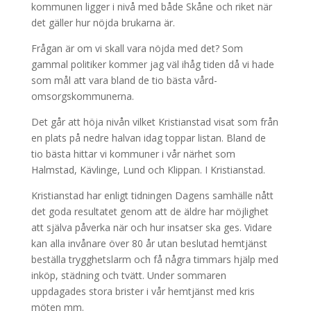
kommunen ligger i nivå med både Skåne och riket när
det gäller hur nöjda brukarna är.
Frågan är om vi skall vara nöjda med det? Som
gammal politiker kommer jag väl ihåg tiden då vi hade
som mål att vara bland de tio bästa vård-
omsorgskommunerna.
Det går att höja nivån vilket Kristianstad visat som från
en plats på nedre halvan idag toppar listan. Bland de
tio bästa hittar vi kommuner i vår närhet som
Halmstad, Kävlinge, Lund och Klippan. I Kristianstad.
Kristianstad har enligt tidningen Dagens samhälle nått
det goda resultatet genom att de äldre har möjlighet
att själva påverka när och hur insatser ska ges. Vidare
kan alla invånare över 80 år utan beslutad hemtjänst
beställa trygghetslarm och få några timmars hjälp med
inköp, städning och tvätt. Under sommaren
uppdagades stora brister i vår hemtjänst med kris
möten mm.