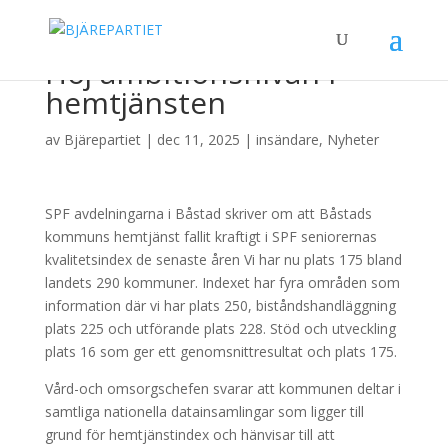
Höj ambitionsnivån i
hemtjänsten
av
Bjärepartiet
|
dec 11, 2025
|
insändare
,
Nyheter
SPF avdelningarna i Båstad skriver om att Båstads
kommuns hemtjänst fallit kraftigt i SPF seniorernas
kvalitetsindex de senaste åren Vi har nu plats 175 bland
landets 290 kommuner. Indexet har fyra områden som
information där vi har plats 250, biståndshandläggning
plats 225 och utförande plats 228. Stöd och utveckling
plats 16 som ger ett genomsnittresultat och plats 175.
Vård-och omsorgschefen svarar att kommunen deltar i
samtliga nationella datainsamlingar som ligger till
grund för hemtjänstindex och hänvisar till att