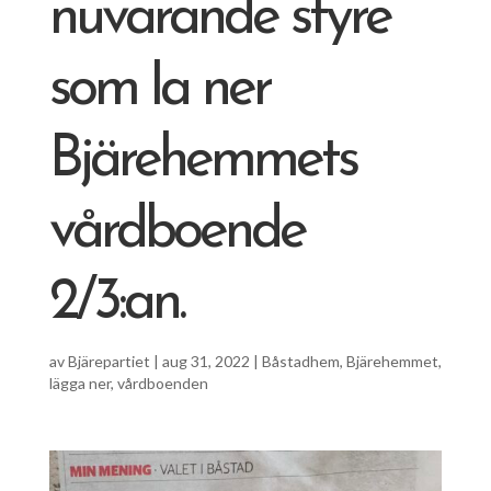
nuvarande styre
som la ner
Bjärehemmets
vårdboende
2/3:an.
av
Bjärepartiet
|
aug 31, 2022
|
Båstadhem
,
Bjärehemmet
,
lägga ner
,
vårdboenden