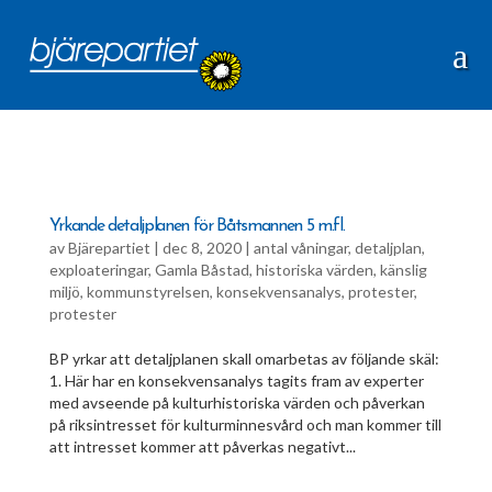
Yrkande detaljplanen för Båtsmannen 5 m.fl.
av
Bjärepartiet
|
dec 8, 2020
|
antal våningar
,
detaljplan
,
exploateringar
,
Gamla Båstad
,
historiska värden
,
känslig
miljö
,
kommunstyrelsen
,
konsekvensanalys
,
protester
,
protester
BP yrkar att detaljplanen skall omarbetas av följande skäl:
1. Här har en konsekvensanalys tagits fram av experter
med avseende på kulturhistoriska värden och påverkan
på riksintresset för kulturminnesvård och man kommer till
att intresset kommer att påverkas negativt...