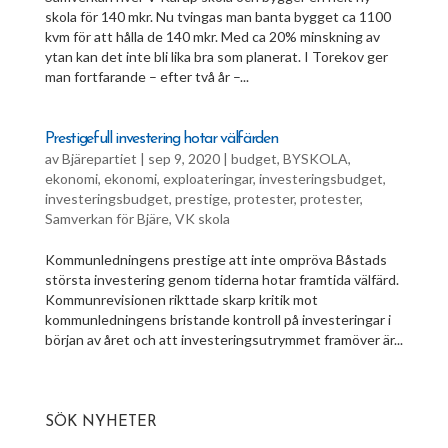
skola för 140 mkr. Nu tvingas man banta bygget ca 1100
kvm för att hålla de 140 mkr. Med ca 20% minskning av
ytan kan det inte bli lika bra som planerat. I Torekov ger
man fortfarande – efter två år –...
Prestigefull investering hotar välfärden
av
Bjärepartiet
|
sep 9, 2020
|
budget
,
BYSKOLA
,
ekonomi
,
ekonomi
,
exploateringar
,
investeringsbudget
,
investeringsbudget
,
prestige
,
protester
,
protester
,
Samverkan för Bjäre
,
VK skola
Kommunledningens prestige att inte ompröva Båstads
största investering genom tiderna hotar framtida välfärd.
Kommunrevisionen rikttade skarp kritik mot
kommunledningens bristande kontroll på investeringar i
början av året och att investeringsutrymmet framöver är...
SÖK NYHETER