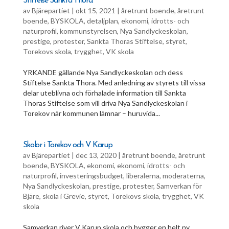
Stiftelse Sankta Thora.
av
Bjärepartiet
|
okt 15, 2021
|
åretrunt boende
,
åretrunt
boende
,
BYSKOLA
,
detaljplan
,
ekonomi
,
idrotts- och
naturprofil
,
kommunstyrelsen
,
Nya Sandlyckeskolan
,
prestige
,
protester
,
Sankta Thoras Stiftelse
,
styret
,
Torekovs skola
,
trygghet
,
VK skola
YRKANDE gällande Nya Sandlyckeskolan och dess
Stiftelse Sankta Thora. Med anledning av styrets till vissa
delar uteblivna och förhalade information till Sankta
Thoras Stiftelse som vill driva Nya Sandlyckeskolan i
Torekov när kommunen lämnar – huruvida...
Skolor i Torekov och V Karup
av
Bjärepartiet
|
dec 13, 2020
|
åretrunt boende
,
åretrunt
boende
,
BYSKOLA
,
ekonomi
,
ekonomi
,
idrotts- och
naturprofil
,
investeringsbudget
,
liberalerna
,
moderaterna
,
Nya Sandlyckeskolan
,
prestige
,
protester
,
Samverkan för
Bjäre
,
skola i Grevie
,
styret
,
Torekovs skola
,
trygghet
,
VK
skola
Samverkan river V Karup skola och bygger en helt ny