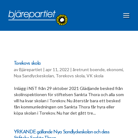
Torekovs skola
av
Bjärepartiet
|
apr 11, 2022
|
åretrunt boende
,
ekonomi
,
Nya Sandlyckeskolan
,
Torekovs skola
,
VK skola
Inlägg i NST från 29 oktober 2021 Glädjande besked från
skolinspektionen för stiftelsen Sankta Thora och alla som
vill ha kvar skolan i Torekov. Nu återstår bara ett besked
fån kommunledningen om Sankta Thora får hyra eller
köpa skolan i Torekov. Nu har det gått tre...
YRKANDE gällande Nya Sandlyckeskolan och dess